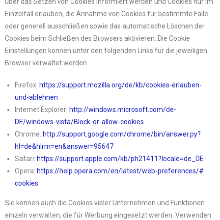
über das Setzen von Cookies informiert werden und Cookies nur im
Einzelfall erlauben, die Annahme von Cookies für bestimmte Fälle
oder generell ausschließen sowie das automatische Löschen der
Cookies beim Schließen des Browsers aktivieren. Die Cookie
Einstellungen können unter den folgenden Links für die jeweiligen
Browser verwaltet werden.
Firefox:
https://support.mozilla.org/
de/kb/cookies-erlauben-
und-
ablehnen
Internet Explorer:
http://windows.microsoft.com/
de-
DE/windows-vista/Block-or-
allow-cookies
Chrome:
http://support.google.com/
chrome/bin/answer.py?
hl=de&
hlrm=en&answer=95647
Safari:
https://support.apple.com/kb/
ph21411?locale=de_DE
Opera:
https://help.opera.com/en/
latest/web-preferences/#
cookies
Sie können auch die Cookies vieler Unternehmen und Funktionen
einzeln verwalten, die für Werbung eingesetzt werden. Verwenden